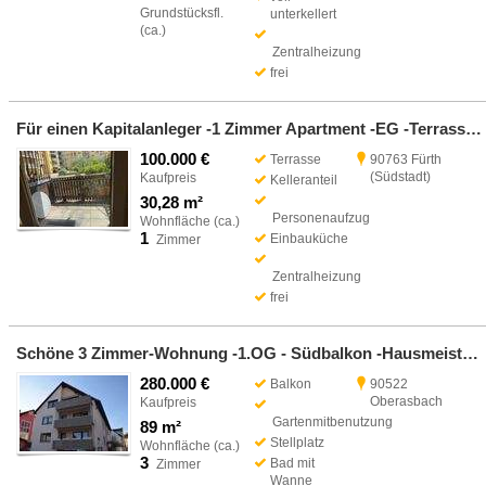
Grundstücksfl.
unterkellert
(ca.)
Zentralheizung
frei
Für einen Kapitalanleger -1 Zimmer Apartment -EG -Terrasse -ca. 30,28 Quadratmeter -90763 Fürth
100.000 €
Terrasse
90763 Fürth
(Südstadt)
Kaufpreis
Kelleranteil
30,28 m²
Personenaufzug
Wohnfläche (ca.)
1
Einbauküche
Zimmer
Zentralheizung
frei
Schöne 3 Zimmer-Wohnung -1.OG - Südbalkon -Hausmeister-90522 Oberasbach
280.000 €
Balkon
90522
Oberasbach
Kaufpreis
Gartenmitbenutzung
89 m²
Stellplatz
Wohnfläche (ca.)
3
Bad mit
Zimmer
Wanne