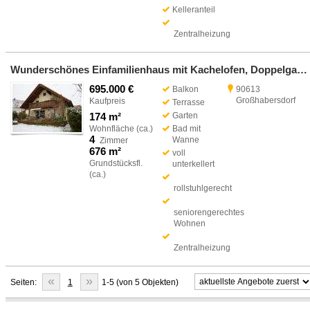
Kelleranteil
Zentralheizung
Wunderschönes Einfamilienhaus mit Kachelofen, Doppelgarage- Garten-90613 Großhabersdorf/OT Vincenzenbronn
695.000 €
Balkon
90613
Großhabersdorf
Kaufpreis
Terrasse
174 m²
Garten
Wohnfläche (ca.)
Bad mit
4
Wanne
Zimmer
676 m²
voll
Grundstücksfl.
unterkellert
(ca.)
rollstuhlgerecht
seniorengerechtes
Wohnen
Zentralheizung
«
»
Seiten:
1
1-5 (von 5 Objekten)