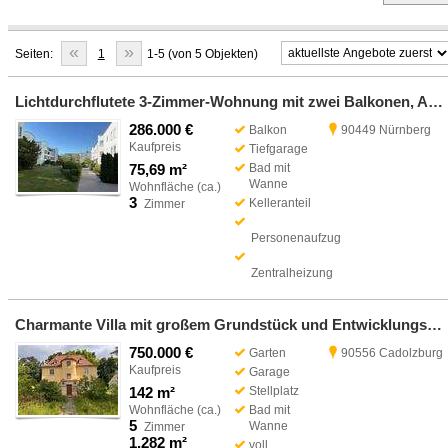
«
»
Seiten:
1
1-5 (von 5 Objekten)
Lichtdurchflutete 3-Zimmer-Wohnung mit zwei Balkonen, Aufzug und Tiefgaragenstellplatz-90449 Nürnberg
286.000 €
Balkon
90449 Nürnberg
Kaufpreis
Tiefgarage
75,69 m²
Bad mit
Wanne
Wohnfläche (ca.)
3
Kelleranteil
Zimmer
Personenaufzug
Zentralheizung
Charmante Villa mit großem Grundstück und Entwicklungspotenzial in 90556 Cadolzburg-Egersdorf
750.000 €
Garten
90556 Cadolzburg
Kaufpreis
Garage
142 m²
Stellplatz
Wohnfläche (ca.)
Bad mit
5
Wanne
Zimmer
1.282 m²
voll